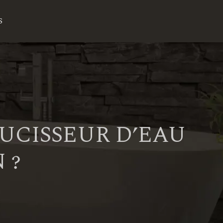
S
UCISSEUR D’EAU
 ?