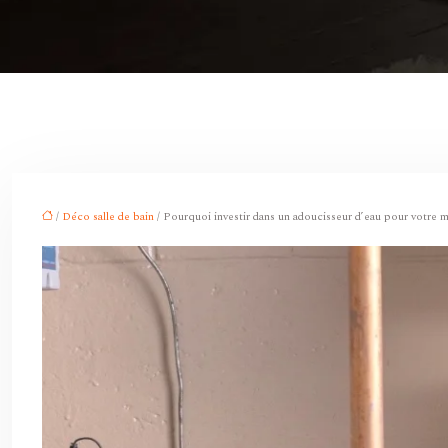
/
Déco salle de bain
/ Pourquoi investir dans un adoucisseur d’eau pour votre m